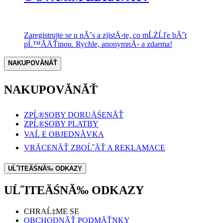
Zaregistrujte se u nĂˇs a zjistÄ›te, co mĹŻĹľe bĂ˝t
pĹ™Ă­ÄŤinou. Rychle, anonymnÄ› a zdarma!
NAKUPOVĂNĂŤ
NAKUPOVĂNĂŤ
ZPĹ®SOBY DORUÄŚENĂŤ
ZPĹ®SOBY PLATBY
VAĹ E OBJEDNĂVKA
VRĂCENĂŤ ZBOĹ˝ĂŤ A REKLAMACE
UĹ˝ITEÄŚNĂ‰ ODKAZY
UĹ˝ITEÄŚNĂ‰ ODKAZY
CHRAĹ‡ME SE
OBCHODNĂŤ PODMĂŤNKY