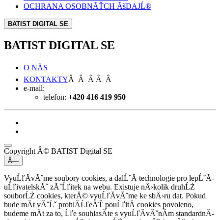
OCHRANA OSOBNĂŤCH ĂšDAJĹ®
BATIST DIGITAL SE
BATIST DIGITAL SE
O NĂS
KONTAKTY
Â Â Â Â Â
e-mail:
telefon:
+420 416 419 950
Copyright Â© BATIST Digital SE
Ă—
VyuĹľĂ­vĂˇme soubory cookies, a dalĹˇĂ­ technologie pro lepĹˇĂ­
uĹľivatelskĂ˝ zĂˇĹľitek na webu. Existuje nÄ›kolik druhĹŻ
souborĹŻ cookies, kterĂ© vyuĹľĂ­vĂˇme ke sbÄ›ru dat. Pokud
bude mĂ­t vĂˇĹˇ prohlĂ­ĹľeÄŤ pouĹľitĂ­ cookies povoleno,
budeme mĂ­t za to, Ĺľe souhlasĂ­te s vyuĹľĂ­vĂˇnĂ­m standardnĂ­