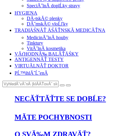
SpeciĂˇlnĂ­ doplĹky stravy
HYGIENA
DÄ›tskĂ© plenky
DĂˇmskĂ© vloĹľky
TRADIÄŚNĂŤ ÄŚĂŤNSKĂ MEDICĂŤNA
MedicinĂˇlnĂ­ houby
Tinktury
VitĂˇlnĂ­ kosmetika
VĂťHODNĂ‰ BALĂŤÄŚKY
ANTIGENNĂŤ TESTY
VIRTUĂLNĂŤ DOKTOR
PĹ™ihlĂˇĹˇenĂ­
NECĂŤTĂŤTE SE DOBĹE?
MĂTE POCHYBNOSTI
O SVĂ‰M ZDRAVĂŤ?