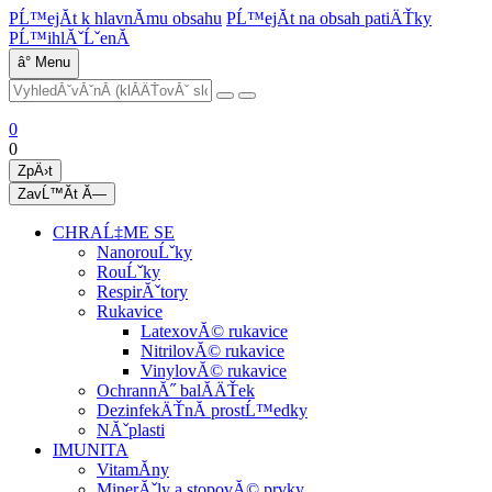
PĹ™ejĂ­t k hlavnĂ­mu obsahu
PĹ™ejĂ­t na obsah patiÄŤky
PĹ™ihlĂˇĹˇenĂ­
â°
Menu
0
0
ZpÄ›t
ZavĹ™Ă­t
Ă—
CHRAĹ‡ME SE
NanorouĹˇky
RouĹˇky
RespirĂˇtory
Rukavice
LatexovĂ© rukavice
NitrilovĂ© rukavice
VinylovĂ© rukavice
OchrannĂ˝ balĂ­ÄŤek
DezinfekÄŤnĂ­ prostĹ™edky
NĂˇplasti
IMUNITA
VitamĂ­ny
MinerĂˇly a stopovĂ© prvky